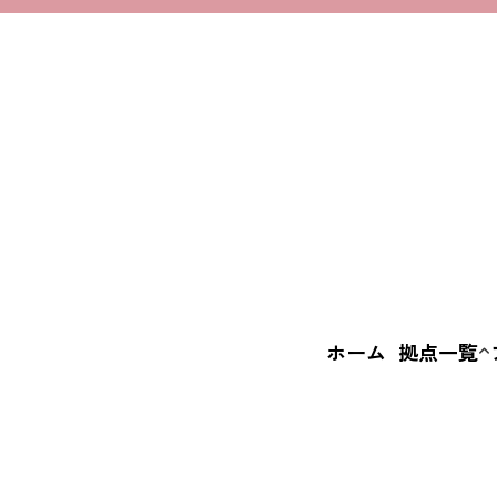
ホーム
拠点一覧
いばなか
BASE
えきまえ
BASE
+c BASE
FI