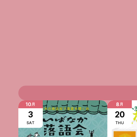
質問もLINEでお気軽にどうぞ！
10
8
月
月
3
20
SAT
THU