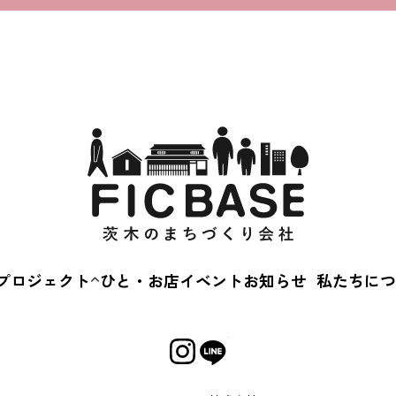
プロジェクト
ひと・お店
イベント
お知らせ
私たちにつ
茨木蚤の市
会社概
えきまえマルシェ
事業内
茨“生”人図鑑
Cカルチャースクー