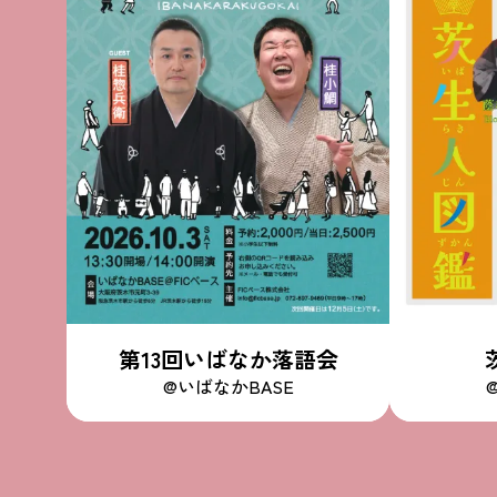
第13回いばなか落語会
@いばなかBASE