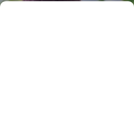
する
する
する
IBARAKIえきまえマルシェ出店をお考
えの方へ