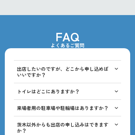
FAQ
よくあるご質問
出店したいのですが、どこから申し込めば
いいですか？
募集開始のお知らせは、ホームページおよび
トイレはどこにありますか？
公式Instagramでご案内しますので、最新情
いばらきスカイパレット中央部の階段を降り
報をご確認の上お申込みください。
来場者用の駐車場や駐輪場はありますか？
たところにあります。
イベント専用の駐車場はございませんので、
茨木以外からも出店の申し込みはできます
お近くのコインパーキングや公共駐輪場にお
か？