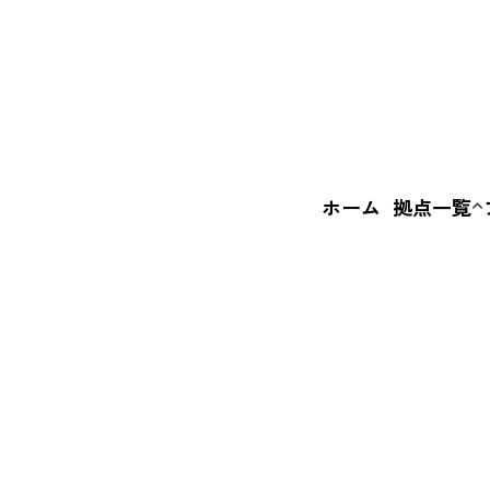
ホーム
拠点一覧
いばなか
BASE
えきまえ
BASE
+c BASE
FI
ル
ス
は