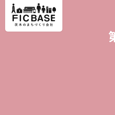
第12回茨木の商店街
落語会
【笑いがまちをつなぐ】
茨木の商店街で生まれた「いばなか