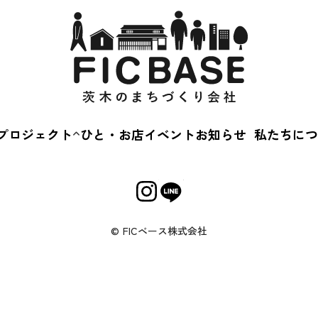
プロジェクト
ひと・お店
イベント
お知らせ
私たちにつ
茨木蚤の市
会社概
えきまえマルシェ
事業内
茨“生”人図鑑
Cカルチャースクー
© FICベース株式会社
キルアップ相談会
じめてのおかいもの