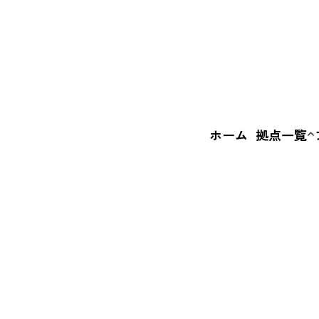
ホーム
拠点一覧
いばなか
BASE
えきまえ
BASE
+c BASE
FI
ル
ス
は