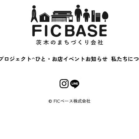
プロジェクト
ひと・お店
イベント
お知らせ
私たちにつ
茨木蚤の市
会社概
えきまえマルシェ
事業内
茨“生”人図鑑
Cカルチャースクー
© FICベース株式会社
キルアップ相談会
じめてのおかいもの