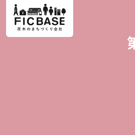
第10回茨木の商店街
落語会
【笑いがまちをつなぐ】
茨木の商店街で生まれた「いばなか