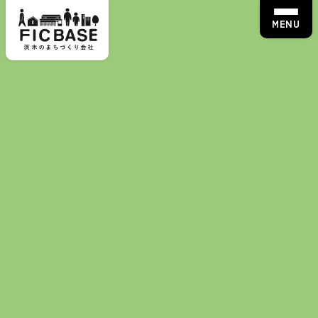
MENU
サービス・体験
みんなの楽農コミュニティ 会長 TakeRoot
代表