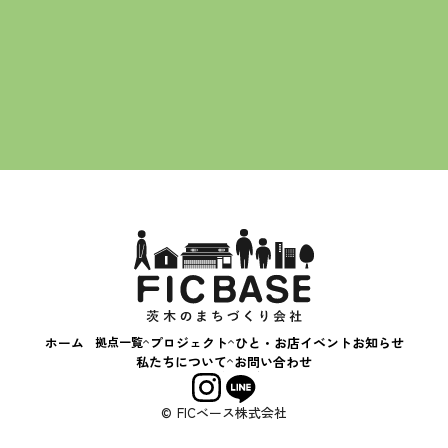
一覧に戻る
茨木蚤の市
えきまえマルシェ
茨“生”人図鑑
FICカルチャースクール
スキルアップ相談会
はじめてのおかいもの
いばなか落語会
コンテナカフェ
ホーム
拠点一覧
プロジェクト
ひと・お店
イベント
お知らせ
いばなか
私たちについて
お問い合わせ
BASE
会社概要
+C BASE
事業内容
© FICベース株式会社
えきまえ
BASE