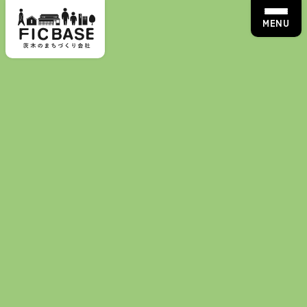
MENU
ハンドメイド
彩晴 〜iroha〜