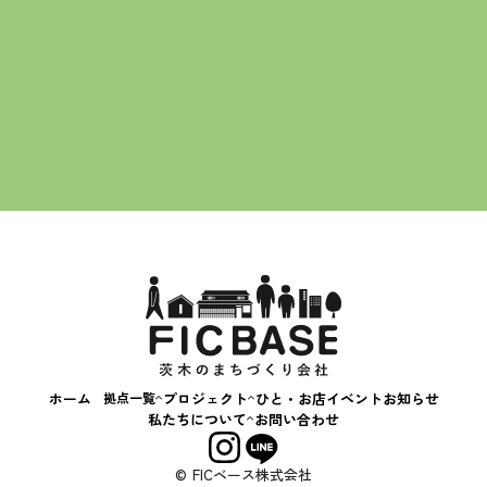
一覧に戻る
茨木蚤の市
えきまえマルシェ
茨“生”人図鑑
FICカルチャースクール
スキルアップ相談会
はじめてのおかいもの
いばなか落語会
コンテナカフェ
ホーム
拠点一覧
プロジェクト
ひと・お店
イベント
お知らせ
いばなか
私たちについて
お問い合わせ
BASE
会社概要
+C BASE
事業内容
© FICベース株式会社