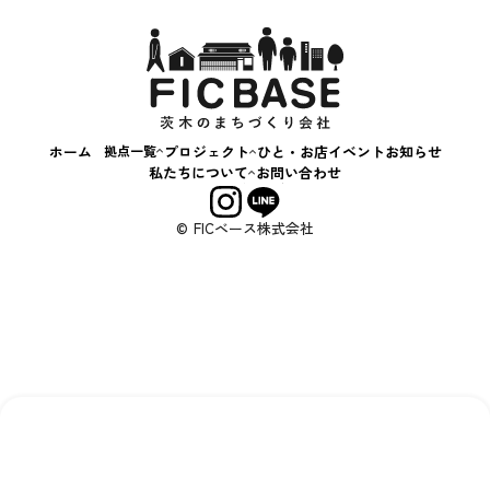
スキルアップ相談会
+c BASE
茨“生”人図鑑
飲食
はじめてのおかいもの
キッチンカー
いばなか落語会
ハンドメイド
コンテナカフェ
子ども・教育
ホーム
拠点一覧
プロジェクト
ひと・お店
イベント
お知らせ
アート・文化
いばなか
私たちについて
お問い合わせ
BASE
まち・社会
会社概要
+C BASE
事業内容
サービス・体験
© FICベース株式会社
えきまえ
その他
BASE
する
する
する