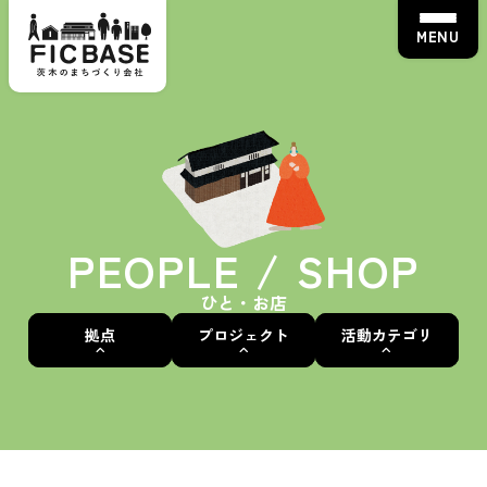
MENU
PEOPLE / SHOP
ひと・お店
拠点
プロジェクト
活動カテゴリ
茨木蚤の市
ALL
ALL
ALL
えきまえマルシェ
いばなかBASE
茨木蚤の市
骨董・アンティーク
茨“生”人図鑑
えきまえBASE
えきまえマルシェ
ワークショップ
FICカルチャースクール