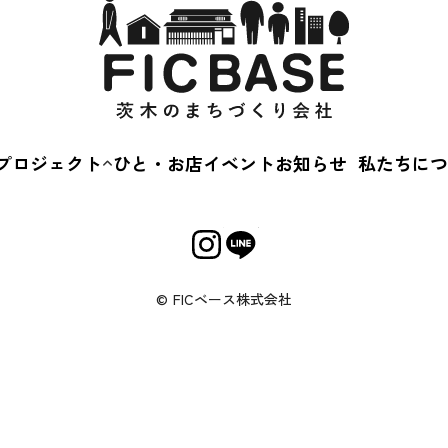
サ
プロジェクト
ひと・お店
イベント
お知らせ
私たちにつ
茨木蚤の市
会社概
えきまえマルシェ
事業内
茨“生”人図鑑
Cカルチャースクー
© FICベース株式会社
キルアップ相談会
じめてのおかいもの
いばなか落語会