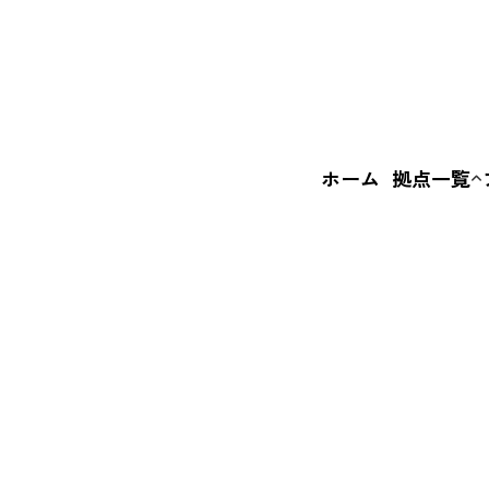
ホーム
拠点一覧
いばなか
BASE
えきまえ
BASE
+c BASE
FI
ル
ス
は