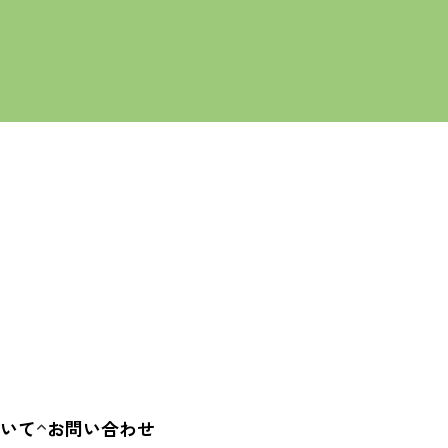
ALL
・アンティーク
ークショップ
飲食
キッチンカー
ハンドメイド
子ども・教育
アート・文化
まち・社会
いて
お問い合わせ
要