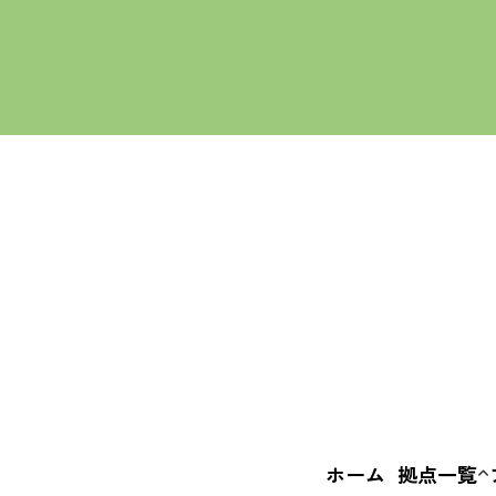
ALL
いばなかBA
えきまえBA
+c BASE
ホーム
拠点一覧
いばなか