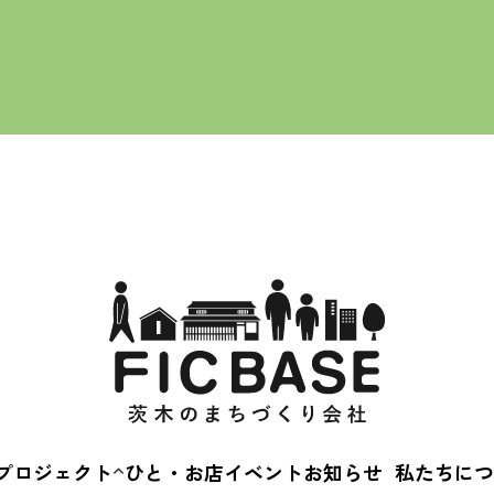
ALL
SE
茨木蚤の市
骨董
SE
えきまえマルシェ
ワ
茨“生”人図鑑
プロジェクト
ひと・お店
イベント
お知らせ
私たちにつ
茨木蚤の市
会社概