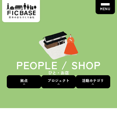
MENU
PEOPLE / SHOP
ひと・お店
拠点
プロジェクト
活動カテゴリ
茨木蚤の市
ALL
ALL
ALL
えきまえマルシェ
いばなかBASE
茨木蚤の市
骨董・アンティーク
茨“生”人図鑑
えきまえBASE
えきまえマルシェ
ワークショップ
FICカルチャースクール