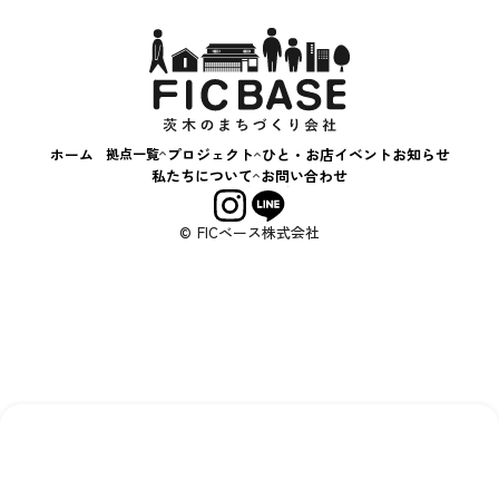
スキルアップ相談会
+c BASE
茨“生”人図鑑
飲食
はじめてのおかいもの
キッチンカー
いばなか落語会
ハンドメイド
コンテナカフェ
子ども・教育
ホーム
拠点一覧
プロジェクト
ひと・お店
イベント
お知らせ
アート・文化
いばなか
私たちについて
お問い合わせ
BASE
まち・社会
会社概要
+C BASE
事業内容
サービス・体験
© FICベース株式会社
えきまえ
その他
BASE
する
する
する