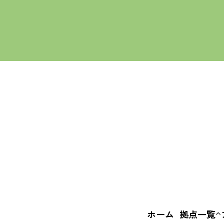
ALL
いばなかBA
えきまえBA
+c BASE
ホーム
拠点一覧
いばなか