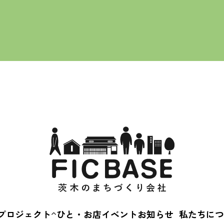
ALL
SE
茨木蚤の市
骨董
SE
えきまえマルシェ
ワ
茨“生”人図鑑
プロジェクト
ひと・お店
イベント
お知らせ
私たちにつ
茨木蚤の市
会社概