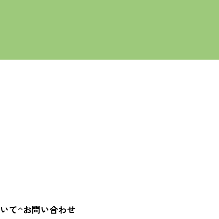
ALL
・アンティーク
ークショップ
飲食
キッチンカー
ハンドメイド
子ども・教育
アート・文化
まち・社会
いて
お問い合わせ
要