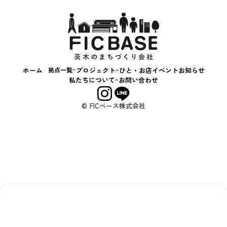
スキルアップ相談会
+c BASE
茨“生”人図鑑
飲食
はじめてのおかいもの
キッチンカー
いばなか落語会
ハンドメイド
コンテナカフェ
子ども・教育
ホーム
拠点一覧
プロジェクト
ひと・お店
イベント
お知らせ
アート・文化
いばなか
私たちについて
お問い合わせ
BASE
まち・社会
会社概要
+C BASE
事業内容
サービス・体験
© FICベース株式会社
えきまえ
その他
BASE
する
する
する