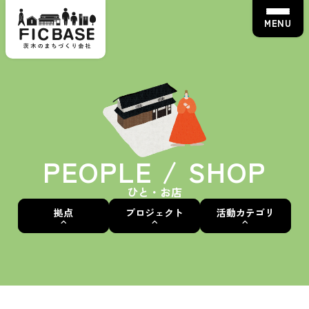
MENU
PEOPLE / SHOP
ひと・お店
拠点
プロジェクト
活動カテゴリ
茨木蚤の市
ALL
ALL
ALL
えきまえマルシェ
いばなかBASE
茨木蚤の市
骨董・アンティーク
茨“生”人図鑑
えきまえBASE
えきまえマルシェ
ワークショップ
FICカルチャースクール