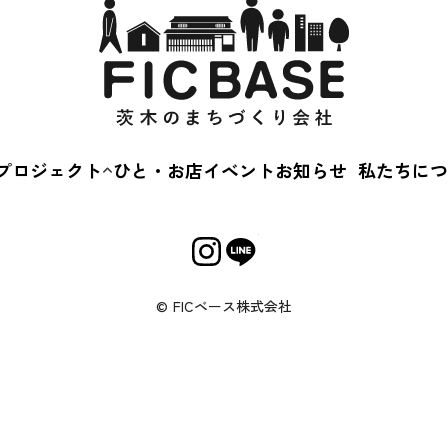
サ
プロジェクト
ひと・お店
イベント
お知らせ
私たちにつ
茨木蚤の市
会社概
えきまえマルシェ
事業内
茨“生”人図鑑
Cカルチャースクー
© FICベース株式会社
キルアップ相談会
じめてのおかいもの
いばなか落語会