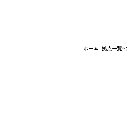
ホーム
拠点一覧
いばなか
BASE
えきまえ
BASE
+c BASE
FI
ル
ス
は