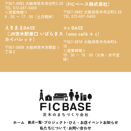
（FICベース株式会社）
〒567-0882 大阪府茨木市元町3-39
TEL 072-697-9469
〒567-0882 大阪府茨木市元町3-39
＜営業時間＞
TEL 072-697-9469
9 : 00 〜 17 : 00（土日祝休）
えきまえBASE
+c BASE
（JR茨木駅東口 いばらきス
（omo café + c）
カイパレット）
〒567-0818 大阪府茨木市本町6-
10
〒567-0888 大阪府茨木市駅前１
＜営業時間＞
丁目２
茨木蚤の市
10 : 30 〜 18 : 00（火休・水不定
休）
えきまえマルシェ
茨“生”人図鑑
FICカルチャースクール
スキルアップ相談会
はじめてのおかいもの
いばなか落語会
コンテナカフェ
ホーム
拠点一覧
プロジェクト
ひと・お店
イベント
お知らせ
いばなか
私たちについて
お問い合わせ