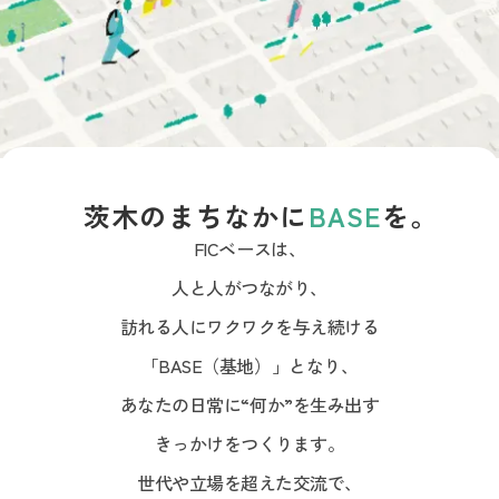
TOPICS
「茨⽊蚤の市2026~秋~」出店募集
2026/7/3
茨木のまちなかに
BASE
を。
FICベースは、
人と人がつながり、
訪れる人にワクワクを与え続ける
「BASE（基地）」となり、
あなたの日常に“何か”を生み出す
きっかけをつくります。
世代や立場を超えた交流で、