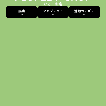
ひと・お店
拠点
プロジェクト
活動カテゴリ
ALL
ALL
ALL
いばなかBASE
茨木蚤の市
骨董・アンティーク
えきまえBASE
えきまえマルシェ
ワークショップ
+c BASE
茨“生”人図鑑
飲食
キッチンカー
ハンドメイド
子ども・教育
アート・文化
まち・社会
サービス・体験
その他