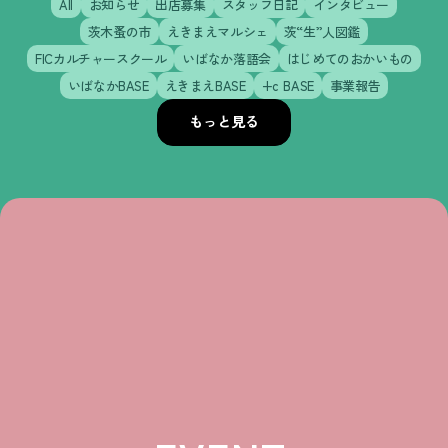
All
お知らせ
出店募集
スタッフ日記
インタビュー
茨木蚤の市
えきまえマルシェ
茨“生”人図鑑
FICカルチャースクール
いばなか落語会
はじめてのおかいもの
いばなかBASE
えきまえBASE
+c BASE
事業報告
もっと見る