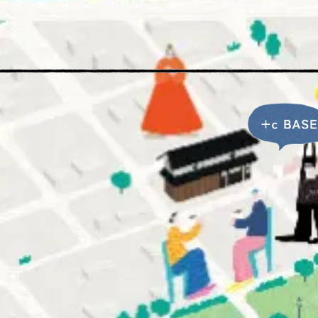
拠点一覧
いばなかBASE
プロジェクト
えきまえBASE
茨木蚤の市
+c BASE
IBARAKIえきまえマルシ
ェ
茨“生”人図鑑
FICカルチャースクール
私たちについて
会社概要
スキルアップ相談会
事業内容
はじめてのおかいもの
いばなか落語会