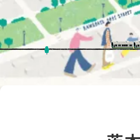
コンテナカフェ
TOPICS
「茨⽊蚤の市2026~秋~」出
2026/7/3