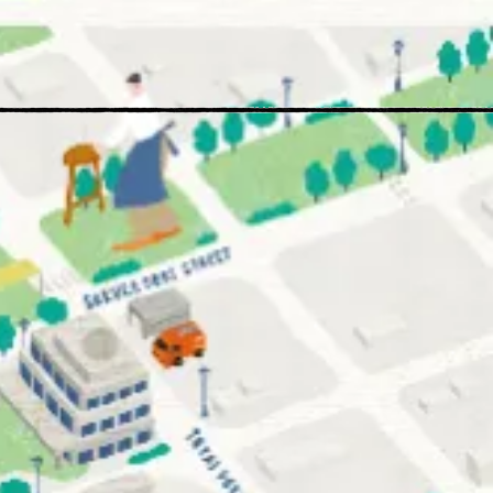
する
する
する