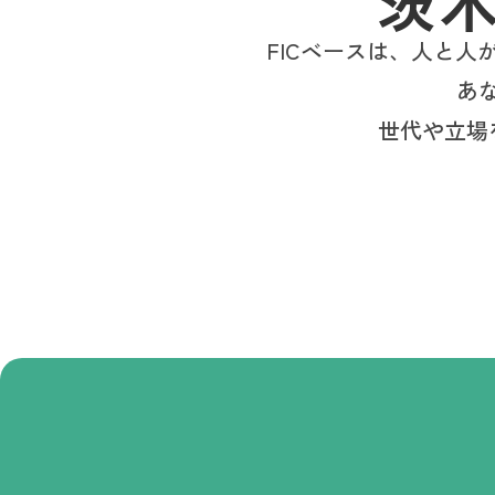
茨
FICベースは、人と人
あ
世代や立場