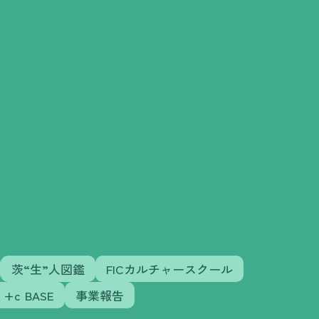
茨“生”人図鑑
FICカルチャースクール
+c BASE
事業報告