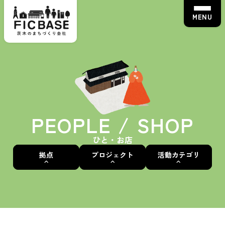
MENU
PEOPLE / SHOP
ひと・お店
拠点
プロジェクト
活動カテゴリ
茨木蚤の市
ALL
ALL
ALL
えきまえマルシェ
いばなかBASE
茨木蚤の市
骨董・アンティーク
茨“生”人図鑑
えきまえBASE
えきまえマルシェ
ワークショップ
FICカルチャースクール