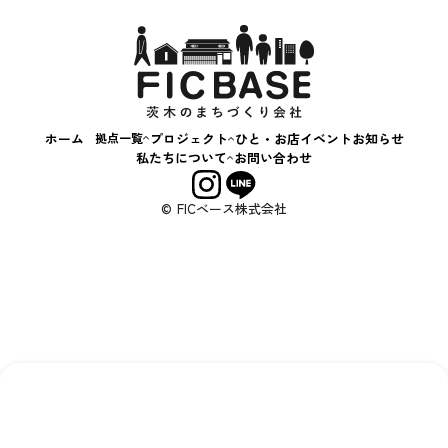
スキルアップ相談会
+c BASE
茨“生”人図鑑
飲食
はじめてのおかいもの
キッチンカー
いばなか落語会
ハンドメイド
コンテナカフェ
子ども・教育
ホーム
拠点一覧
プロジェクト
ひと・お店
イベント
お知らせ
アート・文化
いばなか
私たちについて
お問い合わせ
BASE
まち・社会
会社概要
+C BASE
事業内容
サービス・体験
© FICベース株式会社
えきまえ
その他
BASE
する
する
する