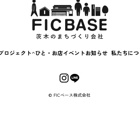
サ
プロジェクト
ひと・お店
イベント
お知らせ
私たちにつ
茨木蚤の市
会社概
えきまえマルシェ
事業内
茨“生”人図鑑
Cカルチャースクー
© FICベース株式会社
キルアップ相談会
じめてのおかいもの
いばなか落語会