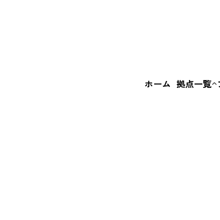
ホーム
拠点一覧
いばなか
BASE
えきまえ
BASE
+c BASE
FI
ル
ス
は